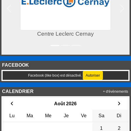
Précedent
Suiv
Crédit Mutuel Pfastatt
FACEBOOK
Facebook (like box) est désactivé.
Autoriser
CALENDRIER
+ d'évènements
Août 2026
Lu
Ma
Me
Je
Ve
Sa
Di
1
2