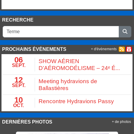
RECHERCHE
PROCHAINS ÉVÉNEMENTS
+ d'évènements
06
SHOW AÉRIEN
SEPT.
D’AÉROMODÉLISME – 24ᵉ É...
12
Meeting hydravions de
SEPT.
Ballastières
10
Rencontre Hydravions Passy
OCT.
DERNIÈRES PHOTOS
+ de photos