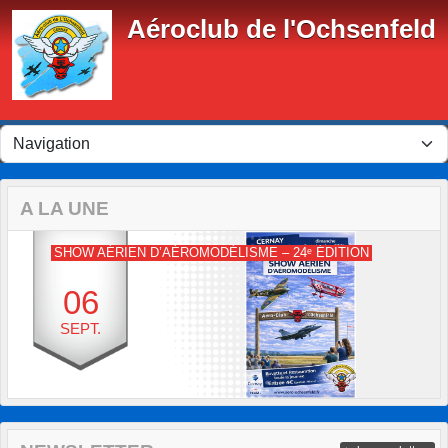
Panneau de gestion des cookies
Aéroclub de l'Ochsenfeld
A LA UNE
SHOW AÉRIEN D’AÉROMODÉLISME – 24ᵉ ÉDITION
06
SEPT.